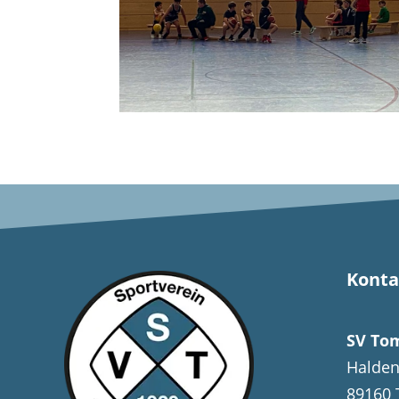
Konta
SV Tom
Halden
89160 